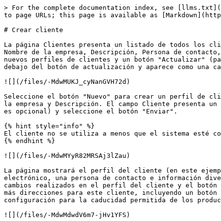
> For the complete documentation index, see [llms.txt](
to page URLs; this page is available as [Markdown](http
# Crear cliente

La página Clientes presenta un listado de todos los cli
Nombre de la empresa, Descripción, Persona de contacto,
nuevos perfiles de clientes y un botón "Actualizar" (pa
debajo del botón de actualización y aparece como una ca
![](/files/-MdwMUKJ_cyNanGVH72d)

Seleccione el botón "Nuevo" para crear un perfil de cli
la empresa y Descripción. El campo Cliente presenta un 
es opcional) y seleccione el botón "Enviar".

{% hint style="info" %}

El cliente no se utiliza a menos que el sistema esté co
{% endhint %}

![](/files/-MdwMYyR82MRSAj3lZau)

La página mostrará el perfil del cliente (en este ejemp
electrónico, una persona de contacto e información dive
cambios realizados en el perfil del cliente y el botón 
más direcciones para este cliente, incluyendo un botón 
configuración para la caducidad permitida de los produc
![](/files/-MdwMdwdV6m7-jHv1YFS)
